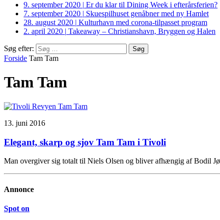
9. september 2020
|
Er du klar til Dining Week i efterårsferien?
7. september 2020
|
Skuespilhuset genåbner med ny Hamlet
28. august 2020
|
Kulturhavn med corona-tilpasset program
2. april 2020
|
Takeaway – Christianshavn, Bryggen og Halen
Søg efter:
Forside
Tam Tam
Tam Tam
13. juni 2016
Elegant, skarp og sjov Tam Tam i Tivoli
Man overgiver sig totalt til Niels Olsen og bliver afhængig af Bodil
Annonce
Spot on