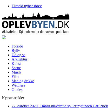
Tilmeld nyhedsbrev
Forside
Byliv
Ud og se
Arkitektur
Kunst
Scene
Musik
Film
Mad og drikke
Wellness
Guides
Nyeste artikler
27. oktober 2020
|
Dansk klaverduo spiller nyfunden Carl Niel