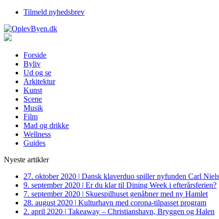
Tilmeld nyhedsbrev
Forside
Byliv
Ud og se
Arkitektur
Kunst
Scene
Musik
Film
Mad og drikke
Wellness
Guides
Nyeste artikler
27. oktober 2020
|
Dansk klaverduo spiller nyfunden Carl Niel
9. september 2020
|
Er du klar til Dining Week i efterårsferien?
7. september 2020
|
Skuespilhuset genåbner med ny Hamlet
28. august 2020
|
Kulturhavn med corona-tilpasset program
2. april 2020
|
Takeaway – Christianshavn, Bryggen og Halen