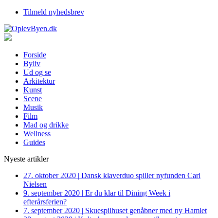
Tilmeld nyhedsbrev
Forside
Byliv
Ud og se
Arkitektur
Kunst
Scene
Musik
Film
Mad og drikke
Wellness
Guides
Nyeste artikler
27. oktober 2020
|
Dansk klaverduo spiller nyfunden Carl
Nielsen
9. september 2020
|
Er du klar til Dining Week i
efterårsferien?
7. september 2020
|
Skuespilhuset genåbner med ny Hamlet