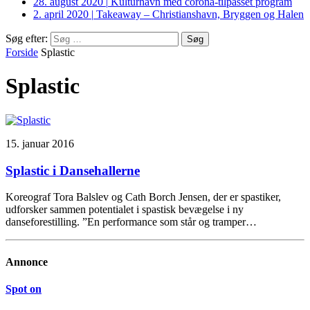
28. august 2020
|
Kulturhavn med corona-tilpasset program
2. april 2020
|
Takeaway – Christianshavn, Bryggen og Halen
Søg efter:
Forside
Splastic
Splastic
15. januar 2016
Splastic i Dansehallerne
Koreograf Tora Balslev og Cath Borch Jensen, der er spastiker,
udforsker sammen potentialet i spastisk bevægelse i ny
danseforestilling. ”En performance som står og tramper…
Annonce
Spot on