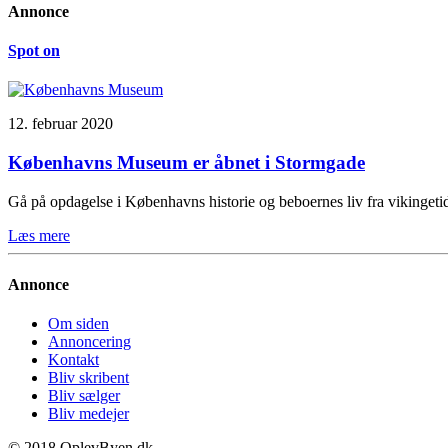
Annonce
Spot on
12. februar 2020
Københavns Museum er åbnet i Stormgade
Gå på opdagelse i Københavns historie og beboernes liv fra vikinge
Læs mere
Annonce
Om siden
Annoncering
Kontakt
Bliv skribent
Bliv sælger
Bliv medejer
© 2018 OplevByen.dk