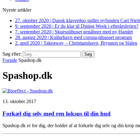
Nyeste artikler
27. oktober 2020
|
Dansk klaverduo spiller nyfunden Carl Niel
9. september 2020
|
Er du klar til Dining Week i efterårsferien?
7. september 2020
|
Skuespilhuset genåbner med ny Hamlet
28. august 2020
|
Kulturhavn med corona-tilpasset program
2. april 2020
|
Takeaway – Christianshavn, Bryggen og Halen
Søg efter:
Forside
Spashop.dk
Spashop.dk
13. oktober 2017
Forkæl dig selv med ren luksus til din hud
Spashop.dk er for dig, der holder af at forkæle dig selv og din krop