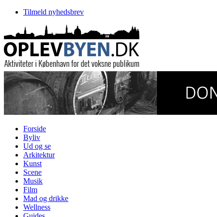
Tilmeld nyhedsbrev
Forside
Byliv
Ud og se
Arkitektur
Kunst
Scene
Musik
Film
Mad og drikke
Wellness
Guides