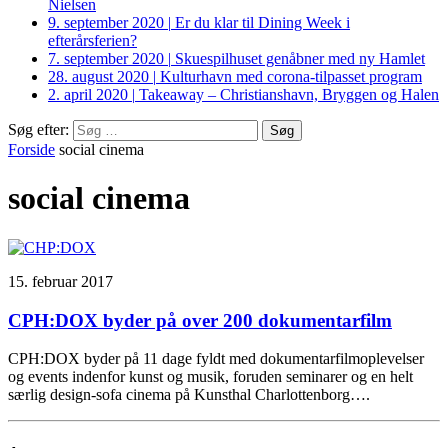
Nielsen
9. september 2020
|
Er du klar til Dining Week i
efterårsferien?
7. september 2020
|
Skuespilhuset genåbner med ny Hamlet
28. august 2020
|
Kulturhavn med corona-tilpasset program
2. april 2020
|
Takeaway – Christianshavn, Bryggen og Halen
Søg efter:
Forside
social cinema
social cinema
15. februar 2017
CPH:DOX byder på over 200 dokumentarfilm
CPH:DOX byder på 11 dage fyldt med dokumentarfilmoplevelser
og events indenfor kunst og musik, foruden seminarer og en helt
særlig design-sofa cinema på Kunsthal Charlottenborg….