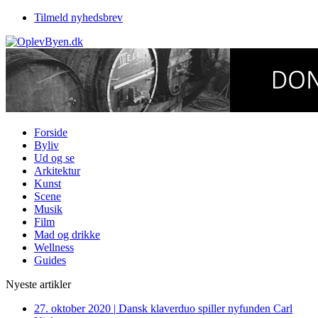
Tilmeld nyhedsbrev
Forside
Byliv
Ud og se
Arkitektur
Kunst
Scene
Musik
Film
Mad og drikke
Wellness
Guides
Nyeste artikler
27. oktober 2020
|
Dansk klaverduo spiller nyfunden Carl