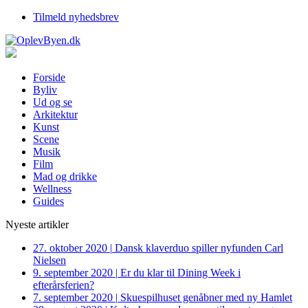
Tilmeld nyhedsbrev
Forside
Byliv
Ud og se
Arkitektur
Kunst
Scene
Musik
Film
Mad og drikke
Wellness
Guides
Nyeste artikler
27. oktober 2020
|
Dansk klaverduo spiller nyfunden Carl
Nielsen
9. september 2020
|
Er du klar til Dining Week i
efterårsferien?
7. september 2020
|
Skuespilhuset genåbner med ny Hamlet