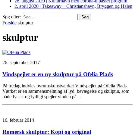
28. august 2020
|
Kulturhavn med corona-tilpasset program
2. april 2020
|
Takeaway – Christianshavn, Bryggen og Halen
Søg efter:
Forside
skulptur
skulptur
26. september 2017
Vindspejlet er en ny skulptur på Ofelia Plads
På fredag indvies byrumskunstværket Vindspejlet på Ofelia Plads.
Værket er en sammensmeltning af lyd, bevægelse og skulptur, som
både fysisk og lydligt spejler vinden på…
16. februar 2014
Romersk skulptur: Kopi og original