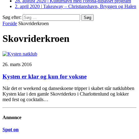
28. august 2020
|
Kulturhavn med corona-tilpasset program
2. april 2020
|
Takeaway – Christianshavn, Bryggen og Halen
Søg efter:
Forside
Skovriderkroen
Skovriderkroen
26. marts 2016
Kysten er klar og kun for voksne
Når det er weekend og danseskoene tripper i skabet står natklubben
Kysten klar i den gamle Skovriderkro i Charlottenlund og lokker
med fest og cocktails…
Annonce
Spot on