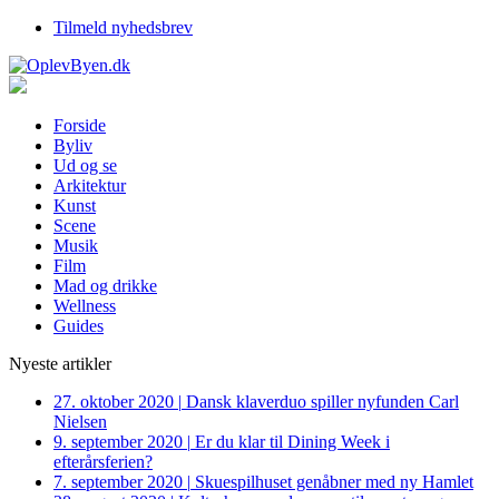
Tilmeld nyhedsbrev
Forside
Byliv
Ud og se
Arkitektur
Kunst
Scene
Musik
Film
Mad og drikke
Wellness
Guides
Nyeste artikler
27. oktober 2020
|
Dansk klaverduo spiller nyfunden Carl
Nielsen
9. september 2020
|
Er du klar til Dining Week i
efterårsferien?
7. september 2020
|
Skuespilhuset genåbner med ny Hamlet