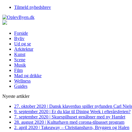
Tilmeld nyhedsbrev
Forside
Byliv
Ud og se
Arkitektur
Kunst
Scene
Musik
Film
Mad og drikke
Wellness
Guides
Nyeste artikler
27. oktober 2020
|
Dansk klaverduo spiller nyfunden Carl Niel
9. september 2020
|
Er du klar til Dining Week i efterårsferien?
7. september 2020
|
Skuespilhuset genåbner med ny Hamlet
28. august 2020
|
Kulturhavn med corona-tilpasset program
2. april 2020
|
Takeaway – Christianshavn, Bryggen og Halen