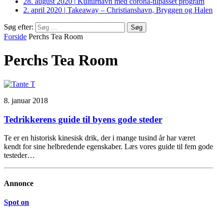
28. august 2020
|
Kulturhavn med corona-tilpasset program
2. april 2020
|
Takeaway – Christianshavn, Bryggen og Halen
Søg efter:
Forside
Perchs Tea Room
Perchs Tea Room
8. januar 2018
Tedrikkerens guide til byens gode steder
Te er en historisk kinesisk drik, der i mange tusind år har været
kendt for sine helbredende egenskaber. Læs vores guide til fem gode
testeder…
Annonce
Spot on