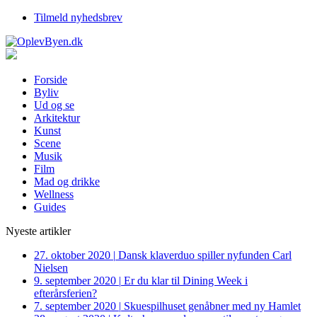
Tilmeld nyhedsbrev
Forside
Byliv
Ud og se
Arkitektur
Kunst
Scene
Musik
Film
Mad og drikke
Wellness
Guides
Nyeste artikler
27. oktober 2020
|
Dansk klaverduo spiller nyfunden Carl
Nielsen
9. september 2020
|
Er du klar til Dining Week i
efterårsferien?
7. september 2020
|
Skuespilhuset genåbner med ny Hamlet