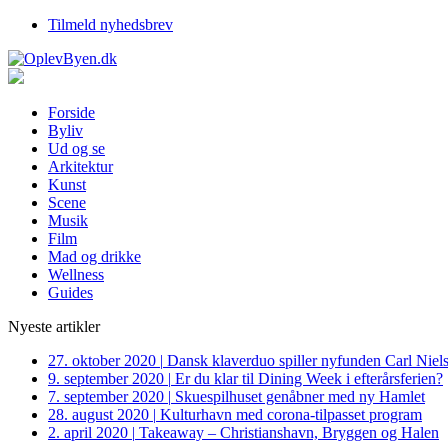
Tilmeld nyhedsbrev
Forside
Byliv
Ud og se
Arkitektur
Kunst
Scene
Musik
Film
Mad og drikke
Wellness
Guides
Nyeste artikler
27. oktober 2020
|
Dansk klaverduo spiller nyfunden Carl Niel
9. september 2020
|
Er du klar til Dining Week i efterårsferien?
7. september 2020
|
Skuespilhuset genåbner med ny Hamlet
28. august 2020
|
Kulturhavn med corona-tilpasset program
2. april 2020
|
Takeaway – Christianshavn, Bryggen og Halen