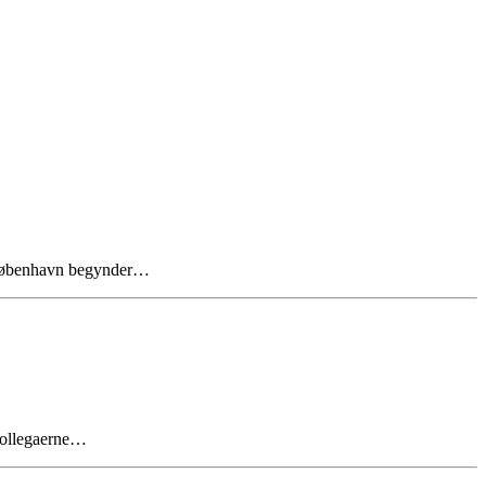
å. København begynder…
 kollegaerne…