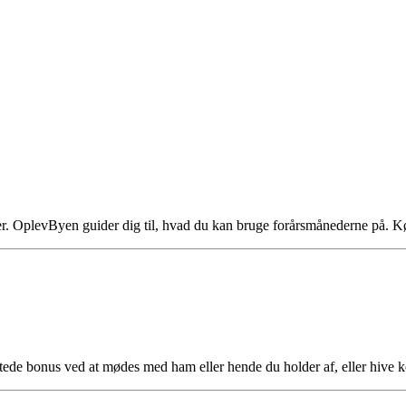
velser. OplevByen guider dig til, hvad du kan bruge forårsmånederne p
tede bonus ved at mødes med ham eller hende du holder af, eller hive