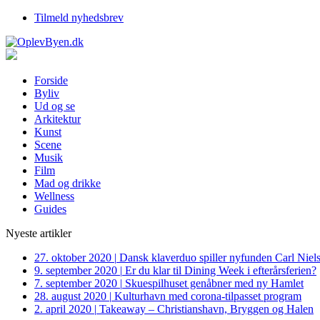
Tilmeld nyhedsbrev
Forside
Byliv
Ud og se
Arkitektur
Kunst
Scene
Musik
Film
Mad og drikke
Wellness
Guides
Nyeste artikler
27. oktober 2020
|
Dansk klaverduo spiller nyfunden Carl Niel
9. september 2020
|
Er du klar til Dining Week i efterårsferien?
7. september 2020
|
Skuespilhuset genåbner med ny Hamlet
28. august 2020
|
Kulturhavn med corona-tilpasset program
2. april 2020
|
Takeaway – Christianshavn, Bryggen og Halen