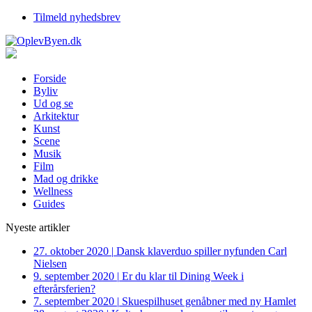
Tilmeld nyhedsbrev
Forside
Byliv
Ud og se
Arkitektur
Kunst
Scene
Musik
Film
Mad og drikke
Wellness
Guides
Nyeste artikler
27. oktober 2020
|
Dansk klaverduo spiller nyfunden Carl
Nielsen
9. september 2020
|
Er du klar til Dining Week i
efterårsferien?
7. september 2020
|
Skuespilhuset genåbner med ny Hamlet