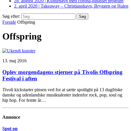
28. august 2020
|
Kulturhavn med corona-tilpasset program
2. april 2020
|
Takeaway – Christianshavn, Bryggen og Halen
Søg efter:
Forside
Offspring
Offspring
13. maj 2016
Oplev morgendagens stjerner på Tivolis Offspring
Festival i aften
Tivoli kickstarter pinsen ved for at sætte spotlight på 13 dugfriske
danske og udenlandske musiktalenter indenfor rock, pop, soul og
hip hop. For femte år…
Annonce
Spot on