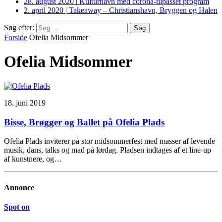
28. august 2020
|
Kulturhavn med corona-tilpasset program
2. april 2020
|
Takeaway – Christianshavn, Bryggen og Halen
Søg efter:
Forside
Ofelia Midsommer
Ofelia Midsommer
18. juni 2019
Bisse, Brøgger og Ballet på Ofelia Plads
Ofelia Plads inviterer på stor midsommerfest med masser af levende
musik, dans, talks og mad på lørdag. Pladsen indtages af et line-up
af kunstnere, og…
Annonce
Spot on