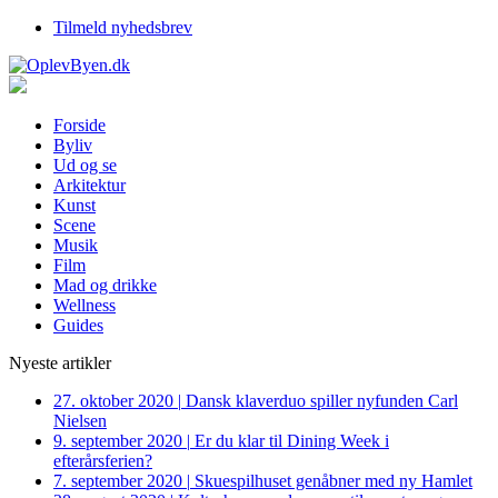
Tilmeld nyhedsbrev
Forside
Byliv
Ud og se
Arkitektur
Kunst
Scene
Musik
Film
Mad og drikke
Wellness
Guides
Nyeste artikler
27. oktober 2020
|
Dansk klaverduo spiller nyfunden Carl
Nielsen
9. september 2020
|
Er du klar til Dining Week i
efterårsferien?
7. september 2020
|
Skuespilhuset genåbner med ny Hamlet