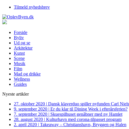
Tilmeld nyhedsbrev
Forside
Byliv
Ud og se
Arkitektur
Kunst
Scene
Musik
Film
Mad og drikke
Wellness
Guides
Nyeste artikler
27. oktober 2020
|
Dansk klaverduo spiller nyfunden Carl Niel
9. september 2020
|
Er du klar til Dining Week i efterårsferien?
7. september 2020
|
Skuespilhuset genåbner med ny Hamlet
28. august 2020
|
Kulturhavn med corona-tilpasset program
2. april 2020
|
Takeaway – Christianshavn, Bryggen og Halen