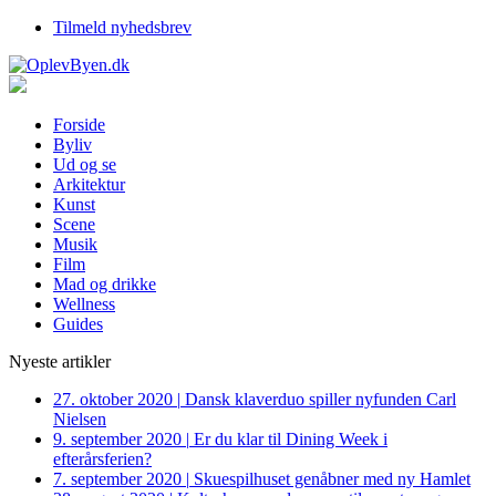
Tilmeld nyhedsbrev
Forside
Byliv
Ud og se
Arkitektur
Kunst
Scene
Musik
Film
Mad og drikke
Wellness
Guides
Nyeste artikler
27. oktober 2020
|
Dansk klaverduo spiller nyfunden Carl
Nielsen
9. september 2020
|
Er du klar til Dining Week i
efterårsferien?
7. september 2020
|
Skuespilhuset genåbner med ny Hamlet