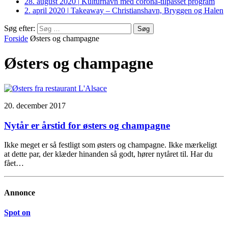
28. august 2020
|
Kulturhavn med corona-tilpasset program
2. april 2020
|
Takeaway – Christianshavn, Bryggen og Halen
Søg efter:
Forside
Østers og champagne
Østers og champagne
20. december 2017
Nytår er årstid for østers og champagne
Ikke meget er så festligt som østers og champagne. Ikke mærkeligt
at dette par, der klæder hinanden så godt, hører nytåret til. Har du
fået…
Annonce
Spot on