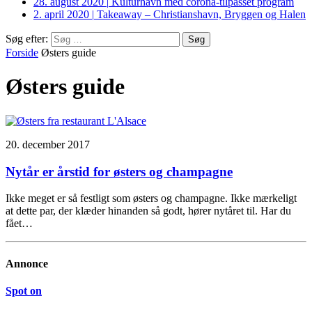
28. august 2020
|
Kulturhavn med corona-tilpasset program
2. april 2020
|
Takeaway – Christianshavn, Bryggen og Halen
Søg efter:
Forside
Østers guide
Østers guide
20. december 2017
Nytår er årstid for østers og champagne
Ikke meget er så festligt som østers og champagne. Ikke mærkeligt
at dette par, der klæder hinanden så godt, hører nytåret til. Har du
fået…
Annonce
Spot on