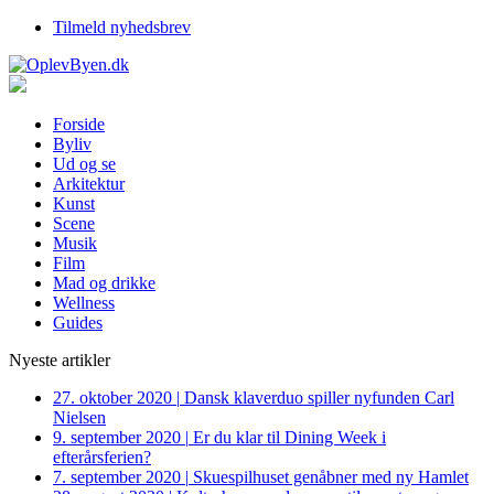
Tilmeld nyhedsbrev
Forside
Byliv
Ud og se
Arkitektur
Kunst
Scene
Musik
Film
Mad og drikke
Wellness
Guides
Nyeste artikler
27. oktober 2020
|
Dansk klaverduo spiller nyfunden Carl
Nielsen
9. september 2020
|
Er du klar til Dining Week i
efterårsferien?
7. september 2020
|
Skuespilhuset genåbner med ny Hamlet