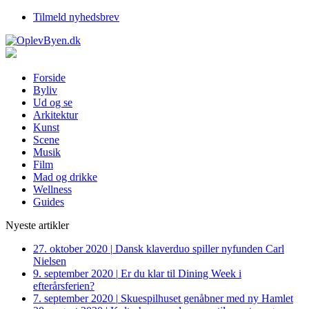
Tilmeld nyhedsbrev
Forside
Byliv
Ud og se
Arkitektur
Kunst
Scene
Musik
Film
Mad og drikke
Wellness
Guides
Nyeste artikler
27. oktober 2020
|
Dansk klaverduo spiller nyfunden Carl
Nielsen
9. september 2020
|
Er du klar til Dining Week i
efterårsferien?
7. september 2020
|
Skuespilhuset genåbner med ny Hamlet