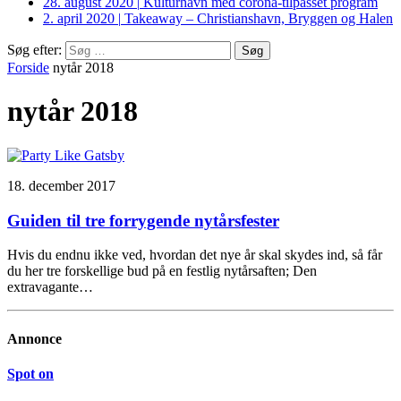
28. august 2020
|
Kulturhavn med corona-tilpasset program
2. april 2020
|
Takeaway – Christianshavn, Bryggen og Halen
Søg efter:
Forside
nytår 2018
nytår 2018
18. december 2017
Guiden til tre forrygende nytårsfester
Hvis du endnu ikke ved, hvordan det nye år skal skydes ind, så får
du her tre forskellige bud på en festlig nytårsaften; Den
extravagante…
Annonce
Spot on