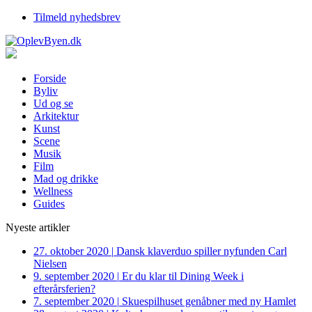
Tilmeld nyhedsbrev
Forside
Byliv
Ud og se
Arkitektur
Kunst
Scene
Musik
Film
Mad og drikke
Wellness
Guides
Nyeste artikler
27. oktober 2020
|
Dansk klaverduo spiller nyfunden Carl
Nielsen
9. september 2020
|
Er du klar til Dining Week i
efterårsferien?
7. september 2020
|
Skuespilhuset genåbner med ny Hamlet