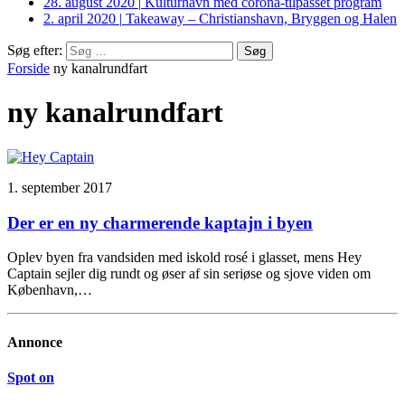
28. august 2020
|
Kulturhavn med corona-tilpasset program
2. april 2020
|
Takeaway – Christianshavn, Bryggen og Halen
Søg efter:
Forside
ny kanalrundfart
ny kanalrundfart
1. september 2017
Der er en ny charmerende kaptajn i byen
Oplev byen fra vandsiden med iskold rosé i glasset, mens Hey
Captain sejler dig rundt og øser af sin seriøse og sjove viden om
København,…
Annonce
Spot on