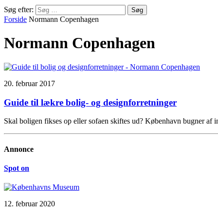
Søg efter:
Forside
Normann Copenhagen
Normann Copenhagen
20. februar 2017
Guide til lækre bolig- og designforretninger
Skal boligen fikses op eller sofaen skiftes ud? København bugner af 
Annonce
Spot on
12. februar 2020