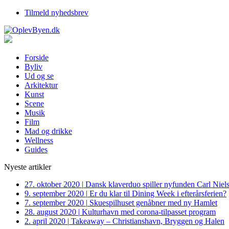
Tilmeld nyhedsbrev
Forside
Byliv
Ud og se
Arkitektur
Kunst
Scene
Musik
Film
Mad og drikke
Wellness
Guides
Nyeste artikler
27. oktober 2020
|
Dansk klaverduo spiller nyfunden Carl Niel
9. september 2020
|
Er du klar til Dining Week i efterårsferien?
7. september 2020
|
Skuespilhuset genåbner med ny Hamlet
28. august 2020
|
Kulturhavn med corona-tilpasset program
2. april 2020
|
Takeaway – Christianshavn, Bryggen og Halen