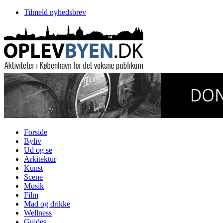
Tilmeld nyhedsbrev
Forside
Byliv
Ud og se
Arkitektur
Kunst
Scene
Musik
Film
Mad og drikke
Wellness
Guides