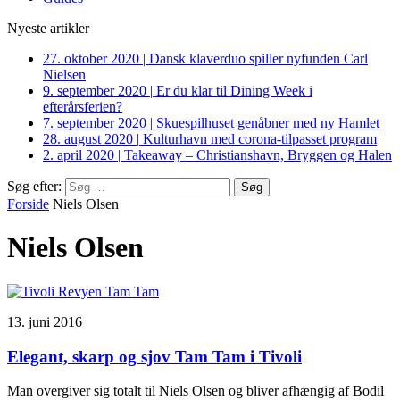
Nyeste artikler
27. oktober 2020
|
Dansk klaverduo spiller nyfunden Carl
Nielsen
9. september 2020
|
Er du klar til Dining Week i
efterårsferien?
7. september 2020
|
Skuespilhuset genåbner med ny Hamlet
28. august 2020
|
Kulturhavn med corona-tilpasset program
2. april 2020
|
Takeaway – Christianshavn, Bryggen og Halen
Søg efter:
Forside
Niels Olsen
Niels Olsen
13. juni 2016
Elegant, skarp og sjov Tam Tam i Tivoli
Man overgiver sig totalt til Niels Olsen og bliver afhængig af Bodil