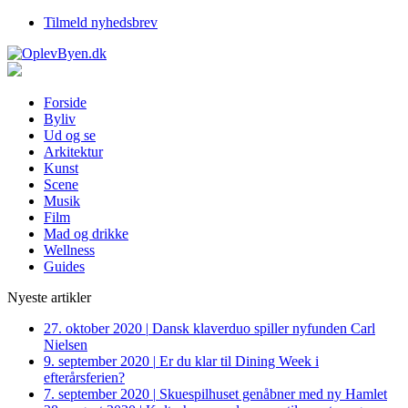
Tilmeld nyhedsbrev
Forside
Byliv
Ud og se
Arkitektur
Kunst
Scene
Musik
Film
Mad og drikke
Wellness
Guides
Nyeste artikler
27. oktober 2020
|
Dansk klaverduo spiller nyfunden Carl
Nielsen
9. september 2020
|
Er du klar til Dining Week i
efterårsferien?
7. september 2020
|
Skuespilhuset genåbner med ny Hamlet