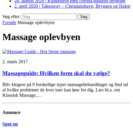
28. august 2020
|
Kulturhavn med corona-tilpasset program
2. april 2020
|
Takeaway – Christianshavn, Bryggen og Halen
Søg efter:
Forside
Massage oplevbyen
Massage oplevbyen
2. marts 2017
Massageguide: Hvilken form skal du vælge?
Bliv klogere på 9 forskellige typer massagebehandlinger og find ud
af hvilke problemer de hver især kan løse for dig. Læs bl.a. om
Klassisk Massage,…
Annonce
Spot on