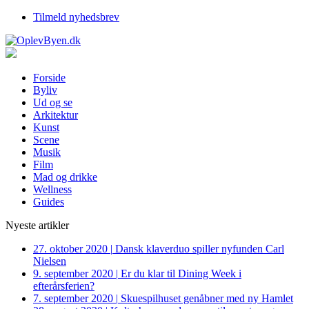
Tilmeld nyhedsbrev
Forside
Byliv
Ud og se
Arkitektur
Kunst
Scene
Musik
Film
Mad og drikke
Wellness
Guides
Nyeste artikler
27. oktober 2020
|
Dansk klaverduo spiller nyfunden Carl
Nielsen
9. september 2020
|
Er du klar til Dining Week i
efterårsferien?
7. september 2020
|
Skuespilhuset genåbner med ny Hamlet