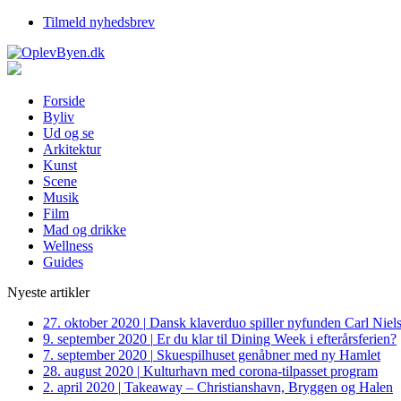
Tilmeld nyhedsbrev
Forside
Byliv
Ud og se
Arkitektur
Kunst
Scene
Musik
Film
Mad og drikke
Wellness
Guides
Nyeste artikler
27. oktober 2020
|
Dansk klaverduo spiller nyfunden Carl Niel
9. september 2020
|
Er du klar til Dining Week i efterårsferien?
7. september 2020
|
Skuespilhuset genåbner med ny Hamlet
28. august 2020
|
Kulturhavn med corona-tilpasset program
2. april 2020
|
Takeaway – Christianshavn, Bryggen og Halen