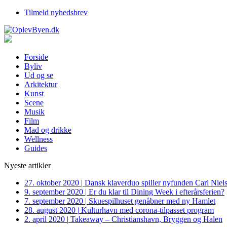
Tilmeld nyhedsbrev
Forside
Byliv
Ud og se
Arkitektur
Kunst
Scene
Musik
Film
Mad og drikke
Wellness
Guides
Nyeste artikler
27. oktober 2020
|
Dansk klaverduo spiller nyfunden Carl Niel
9. september 2020
|
Er du klar til Dining Week i efterårsferien?
7. september 2020
|
Skuespilhuset genåbner med ny Hamlet
28. august 2020
|
Kulturhavn med corona-tilpasset program
2. april 2020
|
Takeaway – Christianshavn, Bryggen og Halen