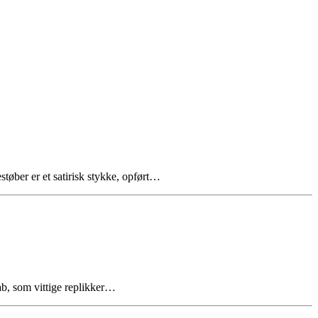
tøber er et satirisk stykke, opført…
kab, som vittige replikker…