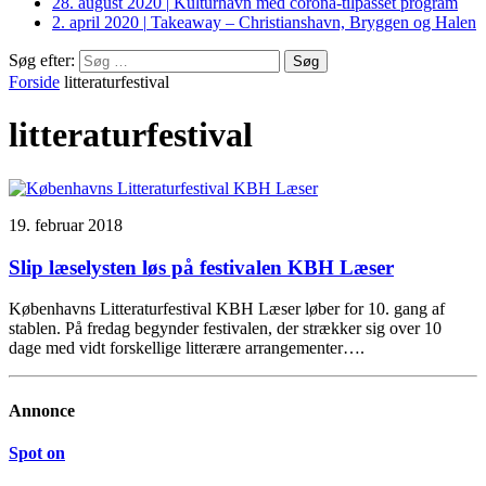
28. august 2020
|
Kulturhavn med corona-tilpasset program
2. april 2020
|
Takeaway – Christianshavn, Bryggen og Halen
Søg efter:
Forside
litteraturfestival
litteraturfestival
19. februar 2018
Slip læselysten løs på festivalen KBH Læser
Københavns Litteraturfestival KBH Læser løber for 10. gang af
stablen. På fredag begynder festivalen, der strækker sig over 10
dage med vidt forskellige litterære arrangementer….
Annonce
Spot on