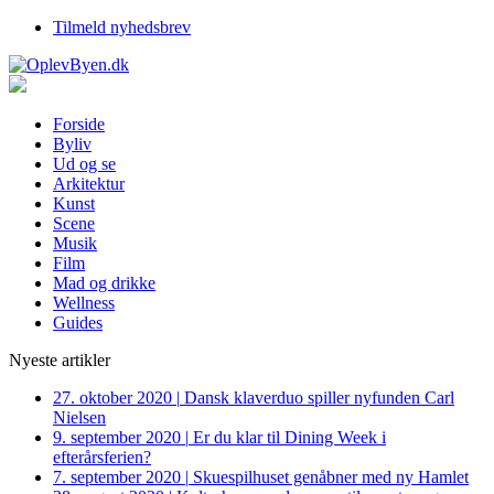
Tilmeld nyhedsbrev
Forside
Byliv
Ud og se
Arkitektur
Kunst
Scene
Musik
Film
Mad og drikke
Wellness
Guides
Nyeste artikler
27. oktober 2020
|
Dansk klaverduo spiller nyfunden Carl
Nielsen
9. september 2020
|
Er du klar til Dining Week i
efterårsferien?
7. september 2020
|
Skuespilhuset genåbner med ny Hamlet