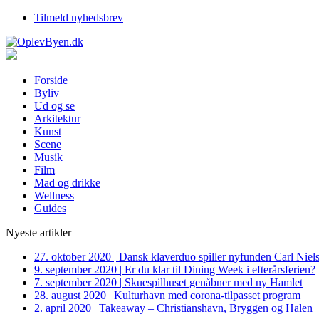
Tilmeld nyhedsbrev
Forside
Byliv
Ud og se
Arkitektur
Kunst
Scene
Musik
Film
Mad og drikke
Wellness
Guides
Nyeste artikler
27. oktober 2020
|
Dansk klaverduo spiller nyfunden Carl Niel
9. september 2020
|
Er du klar til Dining Week i efterårsferien?
7. september 2020
|
Skuespilhuset genåbner med ny Hamlet
28. august 2020
|
Kulturhavn med corona-tilpasset program
2. april 2020
|
Takeaway – Christianshavn, Bryggen og Halen