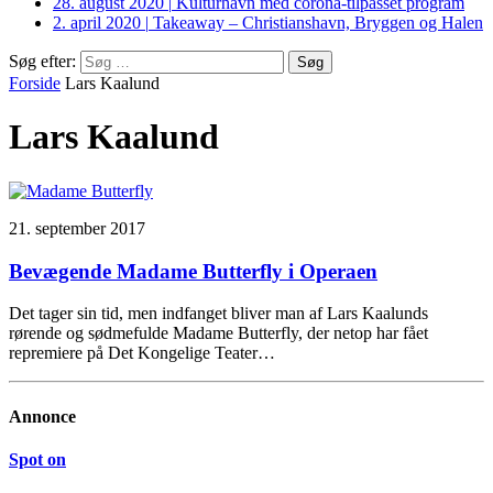
28. august 2020
|
Kulturhavn med corona-tilpasset program
2. april 2020
|
Takeaway – Christianshavn, Bryggen og Halen
Søg efter:
Forside
Lars Kaalund
Lars Kaalund
21. september 2017
Bevægende Madame Butterfly i Operaen
Det tager sin tid, men indfanget bliver man af Lars Kaalunds
rørende og sødmefulde Madame Butterfly, der netop har fået
repremiere på Det Kongelige Teater…
Annonce
Spot on