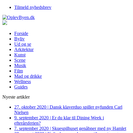
Tilmeld nyhedsbrev
Forside
Byliv
Ud og se
Arkitektur
Kunst
Scene
Musik
Film
Mad og drikke
Wellness
Guides
Nyeste artikler
27. oktober 2020
|
Dansk klaverduo spiller nyfunden Carl
Nielsen
9. september 2020
|
Er du klar til Dining Week i
efterårsferien?
7. september 2020
|
Skuespilhuset genåbner med ny Hamlet