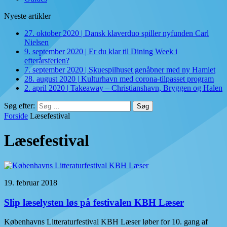
Nyeste artikler
27. oktober 2020
|
Dansk klaverduo spiller nyfunden Carl
Nielsen
9. september 2020
|
Er du klar til Dining Week i
efterårsferien?
7. september 2020
|
Skuespilhuset genåbner med ny Hamlet
28. august 2020
|
Kulturhavn med corona-tilpasset program
2. april 2020
|
Takeaway – Christianshavn, Bryggen og Halen
Søg efter:
Forside
Læsefestival
Læsefestival
19. februar 2018
Slip læselysten løs på festivalen KBH Læser
Københavns Litteraturfestival KBH Læser løber for 10. gang af