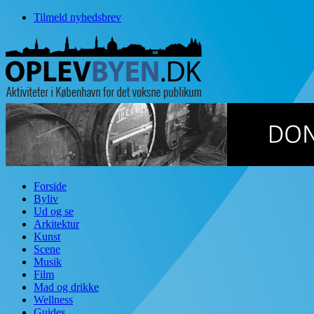
Tilmeld nyhedsbrev
Forside
Byliv
Ud og se
Arkitektur
Kunst
Scene
Musik
Film
Mad og drikke
Wellness
Guides