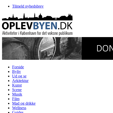
Tilmeld nyhedsbrev
Forside
Byliv
Ud og se
Arkitektur
Kunst
Scene
Musik
Film
Mad og drikke
Wellness
Guides