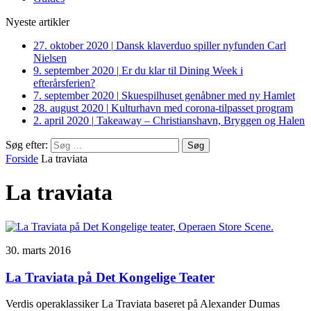
Nyeste artikler
27. oktober 2020
|
Dansk klaverduo spiller nyfunden Carl
Nielsen
9. september 2020
|
Er du klar til Dining Week i
efterårsferien?
7. september 2020
|
Skuespilhuset genåbner med ny Hamlet
28. august 2020
|
Kulturhavn med corona-tilpasset program
2. april 2020
|
Takeaway – Christianshavn, Bryggen og Halen
Søg efter:
Forside
La traviata
La traviata
30. marts 2016
La Traviata på Det Kongelige Teater
Verdis operaklassiker La Traviata baseret på Alexander Dumas