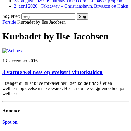
28. august 2020
|
Kulturhavn med corona-tilpasset program
2. april 2020
|
Takeaway – Christianshavn, Bryggen og Halen
Søg efter:
Forside
Kurbadet by Ilse Jacobsen
Kurbadet by Ilse Jacobsen
13. december 2016
3 varme wellness-oplevelser i vinterkulden
Trænger du til at blive forkælet her i den kolde tid? Så er en
wellness-oplevelse måske svaret. Her får du tre velgørende bud på
wellness…
Annonce
Spot on