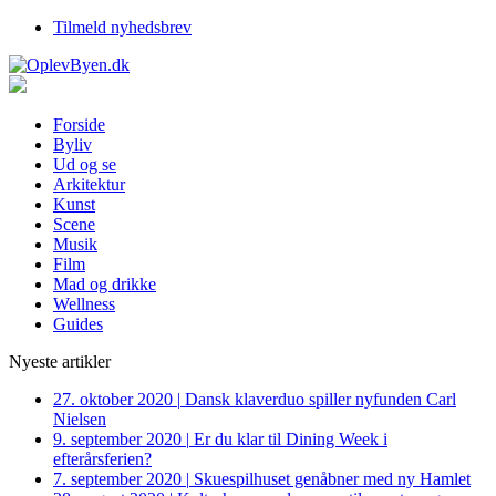
Tilmeld nyhedsbrev
Forside
Byliv
Ud og se
Arkitektur
Kunst
Scene
Musik
Film
Mad og drikke
Wellness
Guides
Nyeste artikler
27. oktober 2020
|
Dansk klaverduo spiller nyfunden Carl
Nielsen
9. september 2020
|
Er du klar til Dining Week i
efterårsferien?
7. september 2020
|
Skuespilhuset genåbner med ny Hamlet