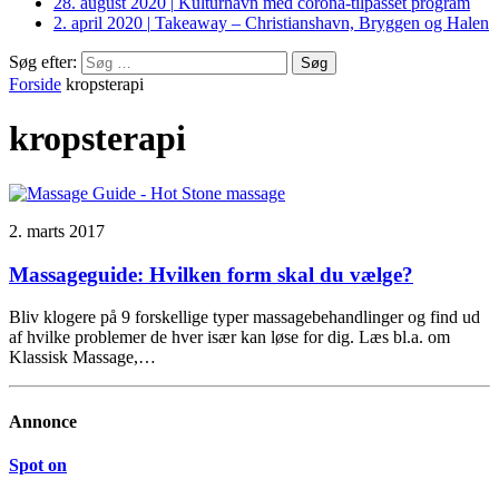
28. august 2020
|
Kulturhavn med corona-tilpasset program
2. april 2020
|
Takeaway – Christianshavn, Bryggen og Halen
Søg efter:
Forside
kropsterapi
kropsterapi
2. marts 2017
Massageguide: Hvilken form skal du vælge?
Bliv klogere på 9 forskellige typer massagebehandlinger og find ud
af hvilke problemer de hver især kan løse for dig. Læs bl.a. om
Klassisk Massage,…
Annonce
Spot on