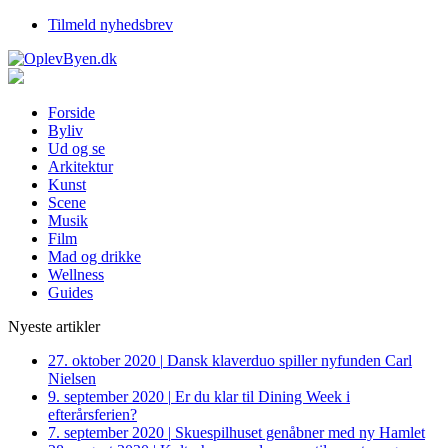
Tilmeld nyhedsbrev
Forside
Byliv
Ud og se
Arkitektur
Kunst
Scene
Musik
Film
Mad og drikke
Wellness
Guides
Nyeste artikler
27. oktober 2020
|
Dansk klaverduo spiller nyfunden Carl
Nielsen
9. september 2020
|
Er du klar til Dining Week i
efterårsferien?
7. september 2020
|
Skuespilhuset genåbner med ny Hamlet