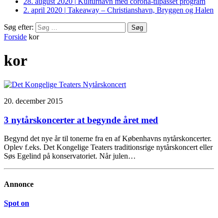
28. august 2020
|
Kulturhavn med corona-tilpasset program
2. april 2020
|
Takeaway – Christianshavn, Bryggen og Halen
Søg efter:
Forside
kor
kor
20. december 2015
3 nytårskoncerter at begynde året med
Begynd det nye år til tonerne fra en af Københavns nytårskoncerter.
Oplev f.eks. Det Kongelige Teaters traditionsrige nytårskoncert eller
Søs Egelind på konservatoriet. Når julen…
Annonce
Spot on