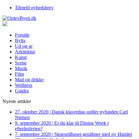
Tilmeld nyhedsbrev
Forside
Byliv
Ud og se
Arkitektur
Kunst
Scene
Musik
Film
Mad og drikke
Wellness
Guides
Nyeste artikler
27. oktober 2020
|
Dansk klaverduo spiller nyfunden Carl
Nielsen
9. september 2020
|
Er du klar til Dining Week i
efterårsferien?
7. september 2020
|
Skuespilhuset genåbner med ny Hamlet