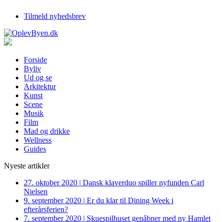
Tilmeld nyhedsbrev
Forside
Byliv
Ud og se
Arkitektur
Kunst
Scene
Musik
Film
Mad og drikke
Wellness
Guides
Nyeste artikler
27. oktober 2020
|
Dansk klaverduo spiller nyfunden Carl
Nielsen
9. september 2020
|
Er du klar til Dining Week i
efterårsferien?
7. september 2020
|
Skuespilhuset genåbner med ny Hamlet