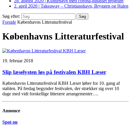
28. august 2020
|
Kulturhavn med corona-tilpasset program
2. april 2020
|
Takeaway – Christianshavn, Bryggen og Halen
Søg efter:
Forside
Københavns Litteraturfestival
Københavns Litteraturfestival
19. februar 2018
Slip læselysten løs på festivalen KBH Læser
Københavns Litteraturfestival KBH Læser løber for 10. gang af
stablen. På fredag begynder festivalen, der strækker sig over 10
dage med vidt forskellige litterære arrangementer….
Annonce
Spot on