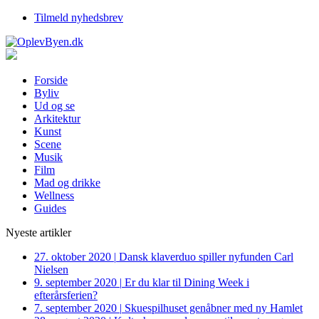
Tilmeld nyhedsbrev
Forside
Byliv
Ud og se
Arkitektur
Kunst
Scene
Musik
Film
Mad og drikke
Wellness
Guides
Nyeste artikler
27. oktober 2020
|
Dansk klaverduo spiller nyfunden Carl
Nielsen
9. september 2020
|
Er du klar til Dining Week i
efterårsferien?
7. september 2020
|
Skuespilhuset genåbner med ny Hamlet