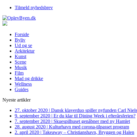
Tilmeld nyhedsbrev
Forside
Byliv
Ud og se
Arkitektur
Kunst
Scene
Musik
Film
Mad og drikke
Wellness
Guides
Nyeste artikler
27. oktober 2020
|
Dansk klaverduo spiller nyfunden Carl Niel
9. september 2020
|
Er du klar til Dining Week i efterårsferien?
7. september 2020
|
Skuespilhuset genåbner med ny Hamlet
28. august 2020
|
Kulturhavn med corona-tilpasset program
2. april 2020
|
Takeaway – Christianshavn, Bryggen og Halen