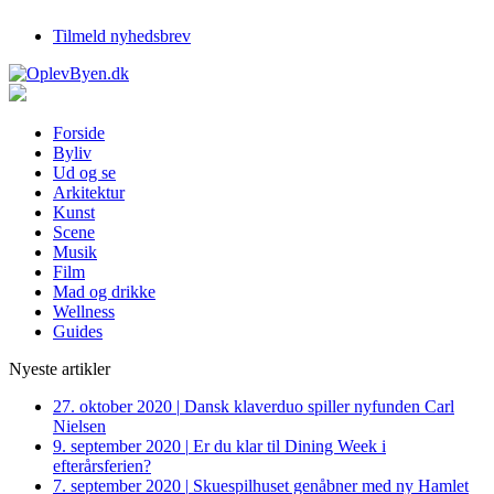
Tilmeld nyhedsbrev
Forside
Byliv
Ud og se
Arkitektur
Kunst
Scene
Musik
Film
Mad og drikke
Wellness
Guides
Nyeste artikler
27. oktober 2020
|
Dansk klaverduo spiller nyfunden Carl
Nielsen
9. september 2020
|
Er du klar til Dining Week i
efterårsferien?
7. september 2020
|
Skuespilhuset genåbner med ny Hamlet