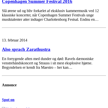
Copenhagen Summer Festival 2016
Slå ørene ud og bliv forkælet af eksklusiv kammermusik ved 12
klassiske koncerter, når Copenhagen Summer Festivals unge
musiktalenter atter indtager Charlottenborg Festsal. Endnu en…
13. februar 2014
Also sprach Zarathustra
En forrygende aften med dunder og død: Ravels dæmoniske
venstrehåndskoncert og Strauss i sit mest eksplosive hjørne.
Begyndelsen er kendt fra Maestro – her kan…
Annonce
Spot on