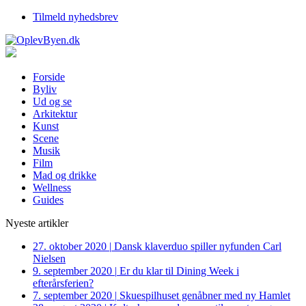
Tilmeld nyhedsbrev
Forside
Byliv
Ud og se
Arkitektur
Kunst
Scene
Musik
Film
Mad og drikke
Wellness
Guides
Nyeste artikler
27. oktober 2020
|
Dansk klaverduo spiller nyfunden Carl
Nielsen
9. september 2020
|
Er du klar til Dining Week i
efterårsferien?
7. september 2020
|
Skuespilhuset genåbner med ny Hamlet