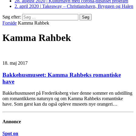
28. august 2020
|
Kulturhavn med corona-tilpasset program
2. april 2020
|
Takeaway – Christianshavn, Bryggen og Halen
Søg efter:
Forside
Kamma Rahbek
Kamma Rahbek
18. maj 2017
Bakkehusmuseet: Kamma Rahbeks romantiske
have
Bakkehusmuseet på Frederiksberg viser denne sommer en udstilling
om romantikkens natursyn og om Kamma Rahbeks romantiske
have. Som gæst kan du også opleve museets nye orangeri…
Annonce
Spot on