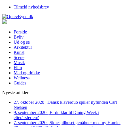
Tilmeld nyhedsbrev
Forside
Byliv
Ud og se
Arkitektur
Kunst
Scene
Musik
Film
Mad og drikke
Wellness
Guides
Nyeste artikler
27. oktober 2020
|
Dansk klaverduo spiller nyfunden Carl
Nielsen
9. september 2020
|
Er du klar til Dining Week i
efterårsferien?
7. september 2020
|
Skuespilhuset genåbner med ny Hamlet