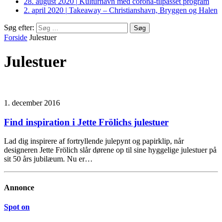
28. august 2020
|
Kulturhavn med corona-tilpasset program
2. april 2020
|
Takeaway – Christianshavn, Bryggen og Halen
Søg efter:
Forside
Julestuer
Julestuer
1. december 2016
Find inspiration i Jette Frölichs julestuer
Lad dig inspirere af fortryllende julepynt og papirklip, når
designeren Jette Frölich slår dørene op til sine hyggelige julestuer på
sit 50 års jubilæum. Nu er…
Annonce
Spot on