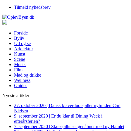
Tilmeld nyhedsbrev
Forside
Byliv
Ud og se
Arkitektur
Kunst
Scene
Musik
Film
Mad og drikke
Wellness
Guides
Nyeste artikler
27. oktober 2020
|
Dansk klaverduo spiller nyfunden Carl
Nielsen
9. september 2020
|
Er du klar til Dining Week i
efterårsferien?
7. september 2020
|
Skuespilhuset genåbner med ny Hamlet