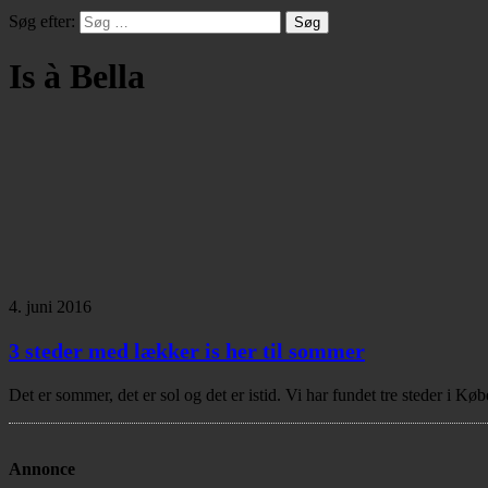
Søg efter:
Is à Bella
4. juni 2016
3 steder med lækker is her til sommer
Det er sommer, det er sol og det er istid. Vi har fundet tre steder i
Annonce