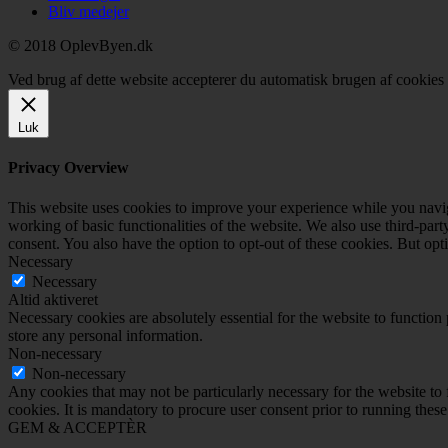
Bliv medejer
© 2018 OplevByen.dk
Ved brug af dette website accepterer du automatisk brugen af cookies t
Luk
Privacy Overview
This website uses cookies to improve your experience while you navigat
working of basic functionalities of the website. We also use third-pa
consent. You also have the option to opt-out of these cookies. But op
Necessary
Necessary
Altid aktiveret
Necessary cookies are absolutely essential for the website to function 
store any personal information.
Non-necessary
Non-necessary
Any cookies that may not be particularly necessary for the website to 
cookies. It is mandatory to procure user consent prior to running thes
GEM & ACCEPTÈR