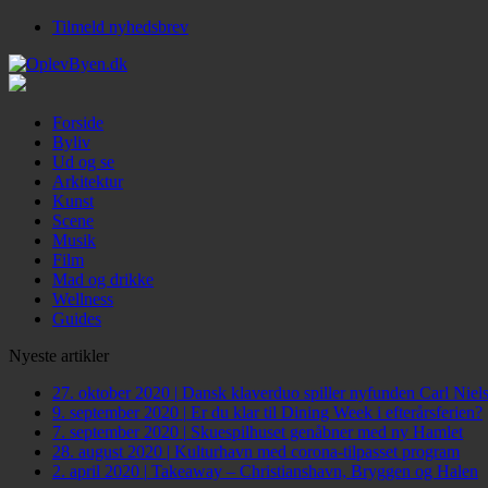
Tilmeld nyhedsbrev
Forside
Byliv
Ud og se
Arkitektur
Kunst
Scene
Musik
Film
Mad og drikke
Wellness
Guides
Nyeste artikler
27. oktober 2020
|
Dansk klaverduo spiller nyfunden Carl Niel
9. september 2020
|
Er du klar til Dining Week i efterårsferien?
7. september 2020
|
Skuespilhuset genåbner med ny Hamlet
28. august 2020
|
Kulturhavn med corona-tilpasset program
2. april 2020
|
Takeaway – Christianshavn, Bryggen og Halen