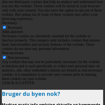
also use third-party cookies that help us analyze and understand how
you use this website. These cookies will be stored in your browser
only with your consent. You also have the option to opt-out of these
cookies. But opting out of some of these cookies may affect your
browsing experience.
Necessary
Necessary
Altid aktiveret
Necessary cookies are absolutely essential for the website to
function properly. This category only includes cookies that ensures
basic functionalities and security features of the website. These
cookies do not store any personal information.
Non-necessary
Non-necessary
Any cookies that may not be particularly necessary for the website
to function and is used specifically to collect user personal data via
analytics, ads, other embedded contents are termed as non-necessary
cookies. It is mandatory to procure user consent prior to running
these cookies on your website.
GEM & ACCEPTÈR
Bruger du byen nok?
Modtag gratis info omkring aktuelle og kommende