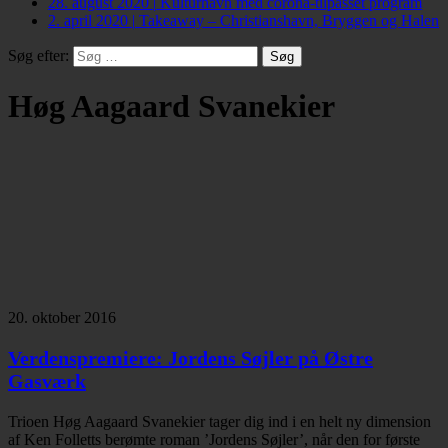
28. august 2020
|
Kulturhavn med corona-tilpasset program
2. april 2020
|
Takeaway – Christianshavn, Bryggen og Halen
Søg efter:
Høg Aagaard Svanekier
20. oktober 2016
Verdenspremiere: Jordens Søjler på Østre
Gasværk
Trioen Høg Aagaard Svanekier tager dig ind i en helt ny dimension
af Ken Folletts berømte roman ’Jordens Søjler’, når den for første