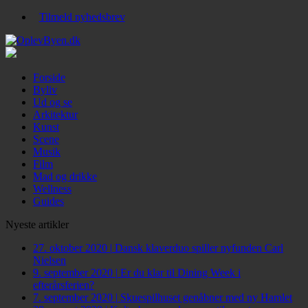
Tilmeld nyhedsbrev
Forside
Byliv
Ud og se
Arkitektur
Kunst
Scene
Musik
Film
Mad og drikke
Wellness
Guides
Nyeste artikler
27. oktober 2020
|
Dansk klaverduo spiller nyfunden Carl
Nielsen
9. september 2020
|
Er du klar til Dining Week i
efterårsferien?
7. september 2020
|
Skuespilhuset genåbner med ny Hamlet