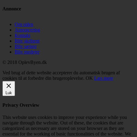
Annonce
Om siden
Annoncering
Kontakt
Bliv skribent
Bliv sælger
Bliv medejer
© 2018 OplevByen.dk
Ved brug af dette website accepterer du automatisk brugen af
cookies til at forbedre din brugeroplevelse.
OK
Læs mere
Luk
Privacy Overview
This website uses cookies to improve your experience while you
navigate through the website. Out of these, the cookies that are
categorized as necessary are stored on your browser as they are
essential for the working of basic functionalities of the website. We