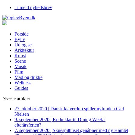
Tilmeld nyhedsbrev
Forside
Byliv
Ud og se
Arkitektur
Kunst
Scene
Musik
Film
Mad og drikke
Wellness
Guides
Nyeste artikler
27. oktober 2020
|
Dansk klaverduo spiller nyfunden Carl
Nielsen
9. september 2020
|
Er du klar til Dining Week i
efterårsferien?
7. september 2020
|
Skuespilhuset genåbner med ny Hamlet