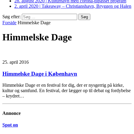
28. august 2020
|
Kulturhavn med corona-tilpasset program
2. april 2020
|
Takeaway – Christianshavn, Bryggen og Halen
Søg efter:
Forside
Himmelske Dage
Himmelske Dage
25. april 2016
Himmelske Dage i København
Himmelske Dage er en festival for dig, der er nysgerrig på kirke,
kultur og samfund. En festival, der lægger op til debat og fordybelse
– krydret…
Annonce
Spot on