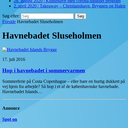
28. august 2020
|
Kulturhavn med corona-tilpasset program
2. april 2020
|
Takeaway – Christianshavn, Bryggen og Halen
Søg efter:
Forside
Havnebadet Sluseholmen
Havnebadet Sluseholmen
17. juli 2016
Hop i havnebadet i sommervarmen
Sommerferie på Costa Copenhague – eller bare en hurtig dukkert på
vej hjem fra arbejde? Så hop i et af de københavnske havnebade.
Havnebadet Islands…
Annonce
Spot on