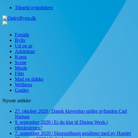
Tilmeld nyhedsbrev
Forside
Byliv
Ud og se
Arkitektur
Kunst
Scene
Musik
Film
Mad og drikke
Wellness
Guides
Nyeste artikler
27. oktober 2020
|
Dansk klaverduo spiller nyfunden Carl
Nielsen
9. september 2020
|
Er du klar til Dining Week i
efterårsferien?
7. september 2020
|
Skuespilhuset genåbner med ny Hamlet