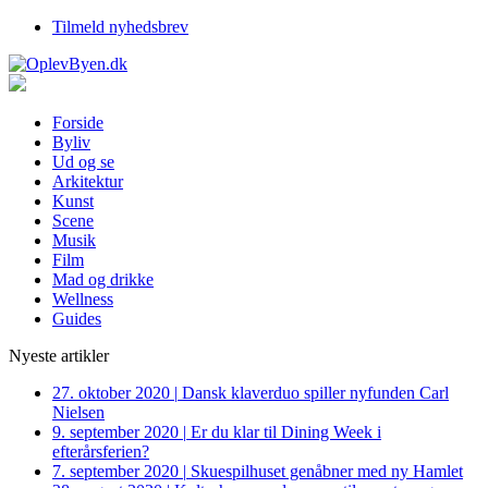
Tilmeld nyhedsbrev
Forside
Byliv
Ud og se
Arkitektur
Kunst
Scene
Musik
Film
Mad og drikke
Wellness
Guides
Nyeste artikler
27. oktober 2020
|
Dansk klaverduo spiller nyfunden Carl
Nielsen
9. september 2020
|
Er du klar til Dining Week i
efterårsferien?
7. september 2020
|
Skuespilhuset genåbner med ny Hamlet