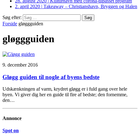
28. august 2020
|
Kulturhavn med corona-tilpasset program
2. april 2020
|
Takeaway – Christianshavn, Bryggen og Halen
Søg efter:
Forside
gløggguiden
gløggguiden
9. december 2016
Gløgg guiden til nogle af byens bedste
Udskænkningen af varm, krydret gløgg er i fuld gang over hele
byen. Vi giver dig her en guide til fire af bedste; den fornemme,
den…
Annonce
Spot on