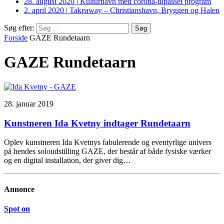
28. august 2020
|
Kulturhavn med corona-tilpasset program
2. april 2020
|
Takeaway – Christianshavn, Bryggen og Halen
Søg efter:
Forside
GAZE Rundetaarn
GAZE Rundetaarn
28. januar 2019
Kunstneren Ida Kvetny indtager Rundetaarn
Oplev kunstneren Ida Kvetnys fabulerende og eventyrlige univers
på hendes soloudstilling GAZE, der består af både fysiske værker
og en digital installation, der giver dig…
Annonce
Spot on