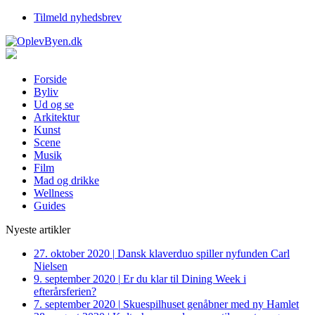
Tilmeld nyhedsbrev
Forside
Byliv
Ud og se
Arkitektur
Kunst
Scene
Musik
Film
Mad og drikke
Wellness
Guides
Nyeste artikler
27. oktober 2020
|
Dansk klaverduo spiller nyfunden Carl
Nielsen
9. september 2020
|
Er du klar til Dining Week i
efterårsferien?
7. september 2020
|
Skuespilhuset genåbner med ny Hamlet