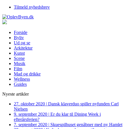
Tilmeld nyhedsbrev
Forside
Byliv
Ud og se
Arkitektur
Kunst
Scene
Musik
Film
Mad og drikke
Wellness
Guides
Nyeste artikler
27. oktober 2020
|
Dansk klaverduo spiller nyfunden Carl
Nielsen
9. september 2020
|
Er du klar til Dining Week i
efterårsferien?
7. september 2020
|
Skuespilhuset genåbner med ny Hamlet