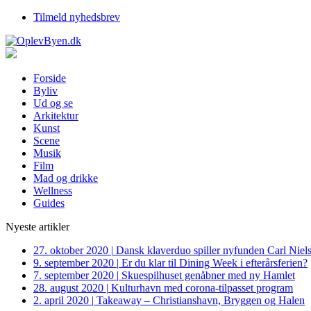
Tilmeld nyhedsbrev
Forside
Byliv
Ud og se
Arkitektur
Kunst
Scene
Musik
Film
Mad og drikke
Wellness
Guides
Nyeste artikler
27. oktober 2020
|
Dansk klaverduo spiller nyfunden Carl Niel
9. september 2020
|
Er du klar til Dining Week i efterårsferien?
7. september 2020
|
Skuespilhuset genåbner med ny Hamlet
28. august 2020
|
Kulturhavn med corona-tilpasset program
2. april 2020
|
Takeaway – Christianshavn, Bryggen og Halen