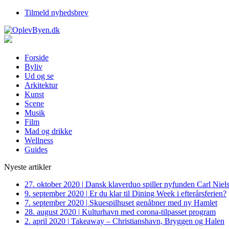
Tilmeld nyhedsbrev
Forside
Byliv
Ud og se
Arkitektur
Kunst
Scene
Musik
Film
Mad og drikke
Wellness
Guides
Nyeste artikler
27. oktober 2020
|
Dansk klaverduo spiller nyfunden Carl Niel
9. september 2020
|
Er du klar til Dining Week i efterårsferien?
7. september 2020
|
Skuespilhuset genåbner med ny Hamlet
28. august 2020
|
Kulturhavn med corona-tilpasset program
2. april 2020
|
Takeaway – Christianshavn, Bryggen og Halen