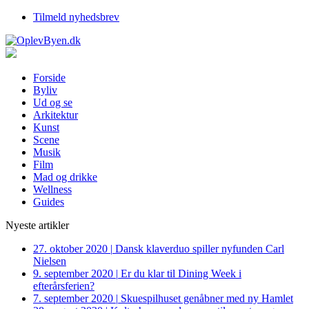
Tilmeld nyhedsbrev
Forside
Byliv
Ud og se
Arkitektur
Kunst
Scene
Musik
Film
Mad og drikke
Wellness
Guides
Nyeste artikler
27. oktober 2020
|
Dansk klaverduo spiller nyfunden Carl
Nielsen
9. september 2020
|
Er du klar til Dining Week i
efterårsferien?
7. september 2020
|
Skuespilhuset genåbner med ny Hamlet