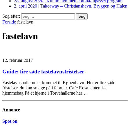
28. august 2020
|
Kulturhavn med corona-tilpasset program
2. april 2020
|
Takeaway – Christianshavn, Bryggen og Halen
Søg efter:
Forside
fastelavn
fastelavn
12. februar 2017
Guide: fire søde fastelavnsfristelser
Fastelavnsbollerne er kommet til København! Her er fire søde
fristelser, du kan smage på i februar. Cafe Rosa, autentisk
hjemmebag På et hjørne i Torvehallerne har…
Annonce
Spot on