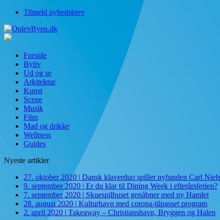
Tilmeld nyhedsbrev
Forside
Byliv
Ud og se
Arkitektur
Kunst
Scene
Musik
Film
Mad og drikke
Wellness
Guides
Nyeste artikler
27. oktober 2020
|
Dansk klaverduo spiller nyfunden Carl Niel
9. september 2020
|
Er du klar til Dining Week i efterårsferien?
7. september 2020
|
Skuespilhuset genåbner med ny Hamlet
28. august 2020
|
Kulturhavn med corona-tilpasset program
2. april 2020
|
Takeaway – Christianshavn, Bryggen og Halen